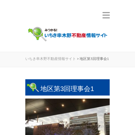
いちき串木野不動産情報サイト
>
地区第3回理事会1
地区第3回理事会1