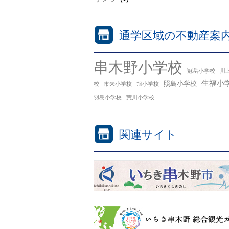
通学区域の不動産案
串木野小学校
冠岳小学校
川
生福小
照島小学校
校
市来小学校
旭小学校
羽島小学校
荒川小学校
関連サイト