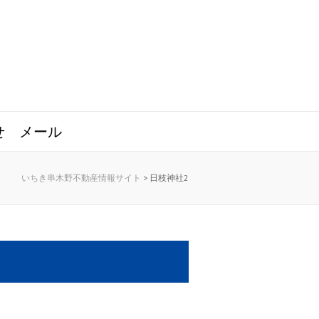
せ
メール
いちき串木野不動産情報サイト
>
日枝神社2