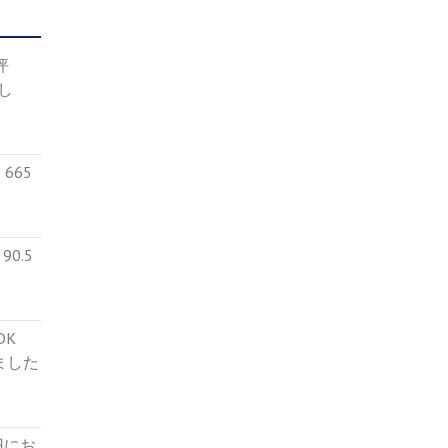
4坪
し
665
0.5
５DK
ました
円にお