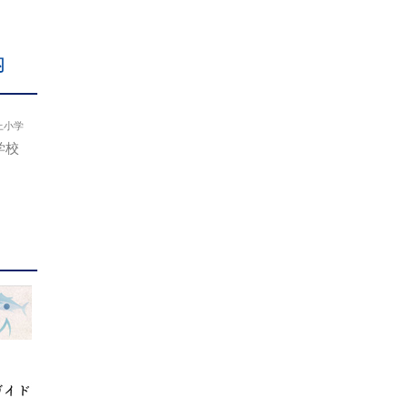
内
上小学
学校