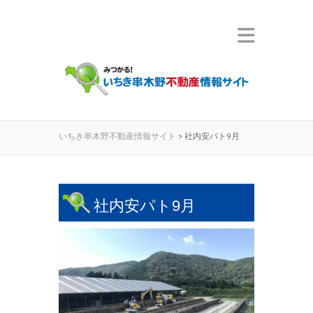
いちき串木野不動産情報サイト
>
社内安パト9月
社内安パト9月