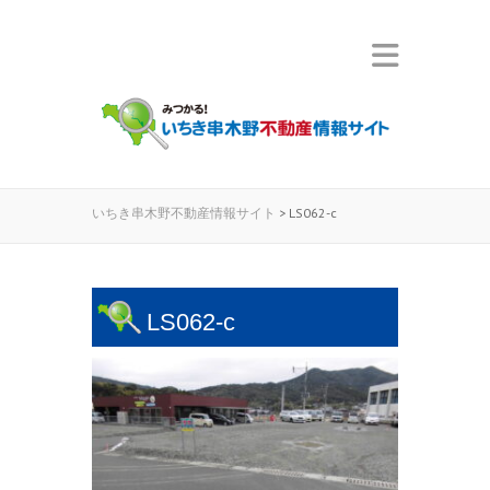
いちき串木野不動産情報サイト
>
LS062-c
LS062-c