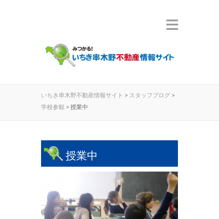
いちき串木野不動産情報サイト
>
スタッフブログ
>
学校参観
>
授業中
授業中