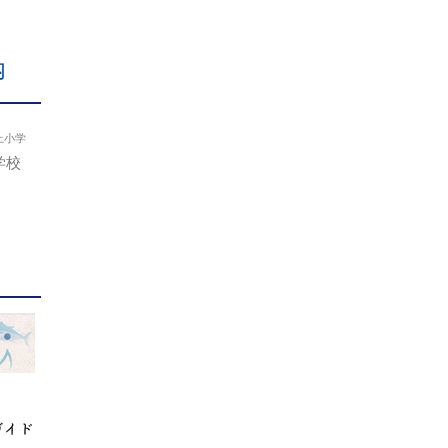
内
上小学
学校