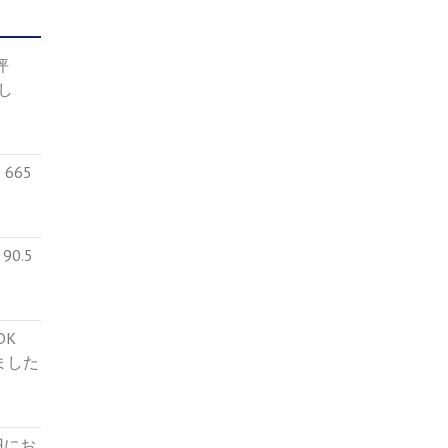
4坪
し
665
0.5
５DK
ました
円にお