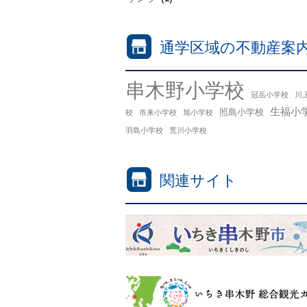
通学区域の不動産案
串木野小学校
冠岳小学校
川
生福小
照島小学校
校
市来小学校
旭小学校
羽島小学校
荒川小学校
関連サイト