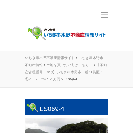
いちき串木野不動産情報サイト
>
いちき串木野市
不動産情報
>
土地を買いたい方はこちら！
>
【不動
産管理番号LS069】いちき串木野市 麓31街区-2
①-1 70.3坪 531万円
>
LS069-4
LS069-4