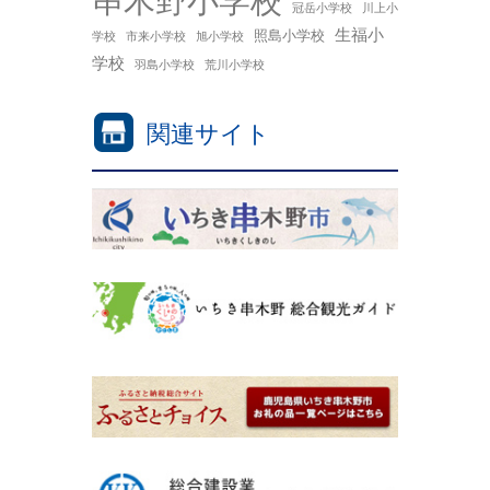
串木野小学校
冠岳小学校
川上小
生福小
照島小学校
学校
市来小学校
旭小学校
学校
羽島小学校
荒川小学校
関連サイト