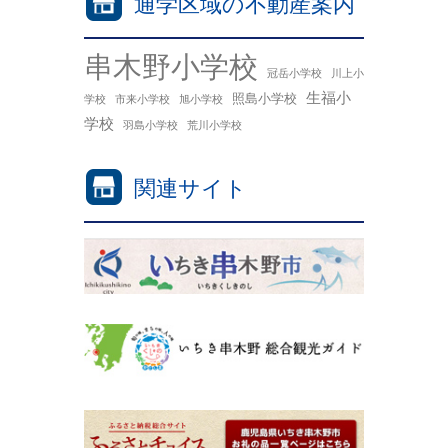
通学区域の不動産案内
串木野小学校
冠岳小学校
川上小
生福小
照島小学校
学校
市来小学校
旭小学校
学校
羽島小学校
荒川小学校
関連サイト