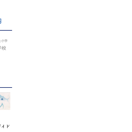
内
上小学
学校