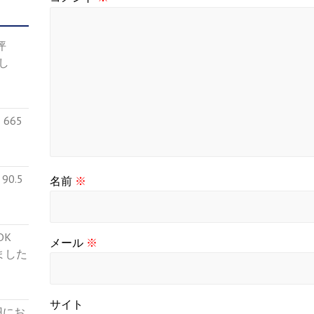
4坪
し
665
0.5
名前
※
５DK
メール
※
ました
サイト
円にお