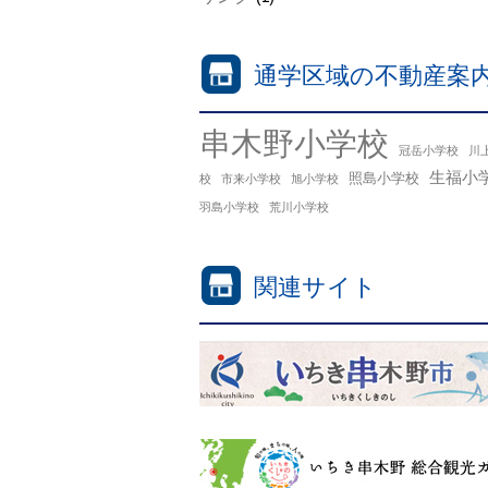
通学区域の不動産案
串木野小学校
冠岳小学校
川
生福小
照島小学校
校
市来小学校
旭小学校
羽島小学校
荒川小学校
関連サイト