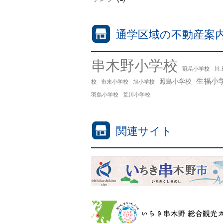
通学区域の不動産案
串木野小学校
冠岳小学校
川
生福小
照島小学校
校
市来小学校
旭小学校
羽島小学校
荒川小学校
関連サイト