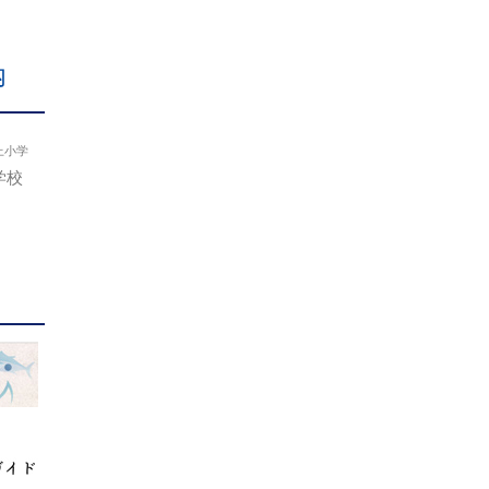
内
上小学
学校