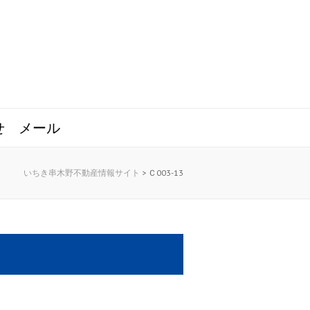
せ
メール
いちき串木野不動産情報サイト
>
Ｃ003-13