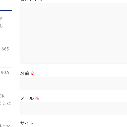
4坪
し
665
0.5
名前
※
５DK
メール
※
ました
サイト
円にお