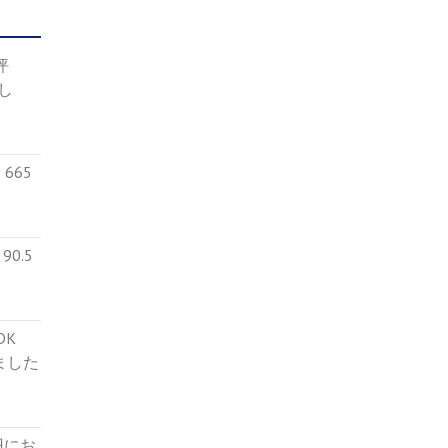
4坪
し
665
0.5
５DK
ました
円にお