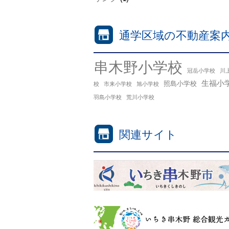
通学区域の不動産案
串木野小学校
冠岳小学校
川
生福小
照島小学校
校
市来小学校
旭小学校
羽島小学校
荒川小学校
関連サイト