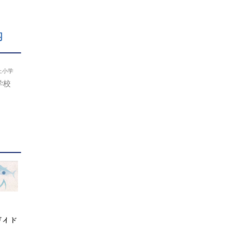
内
上小学
学校