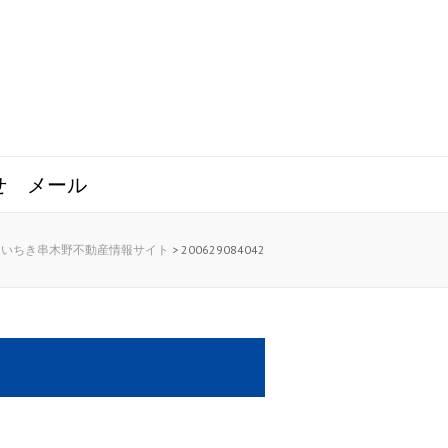
せ
メール
いちき串木野不動産情報サイト
>
200629084042