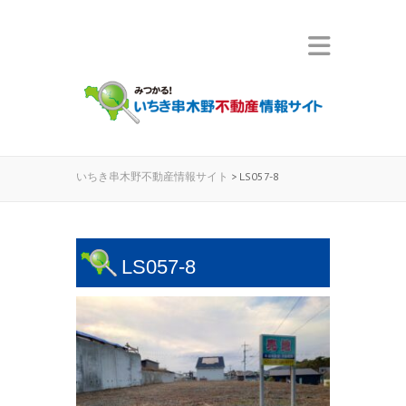
いちき串木野不動産情報サイト
>
LS057-8
LS057-8