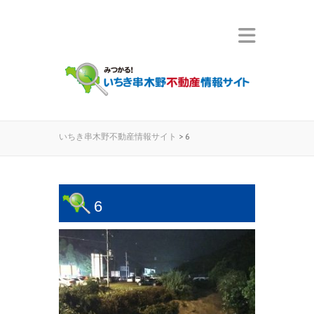
いちき串木野不動産情報サイト
>
6
6