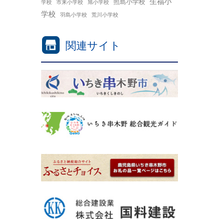
生福小
照島小学校
学校
市来小学校
旭小学校
学校
羽島小学校
荒川小学校
関連サイト