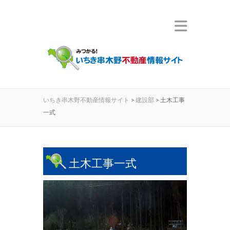
いちき串木野不動産情報サイト
>
建設部
>
土木工事
一式
土木工事一式