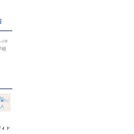
内
上小学
学校