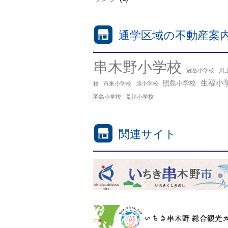
通学区域の不動産案
串木野小学校
冠岳小学校
川
生福小
照島小学校
校
市来小学校
旭小学校
羽島小学校
荒川小学校
関連サイト