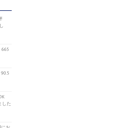
4坪
し
665
0.5
５DK
ました
円にお