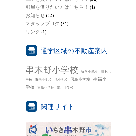
部屋を借りたい方はこちら！
(1)
お知らせ
(53)
スタッフブログ
(21)
リンク
(1)
通学区域の不動産案内
串木野小学校
冠岳小学校
川上小
生福小
照島小学校
学校
市来小学校
旭小学校
学校
羽島小学校
荒川小学校
関連サイト