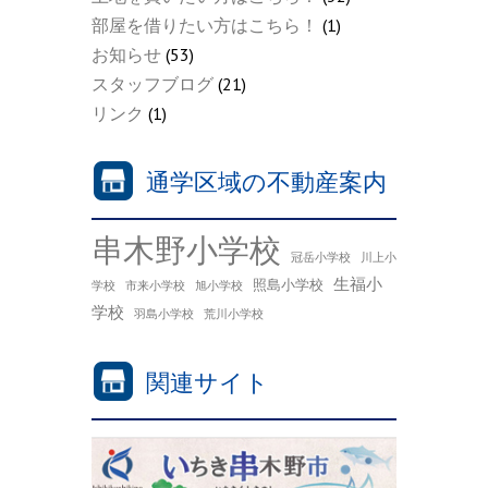
部屋を借りたい方はこちら！
(1)
お知らせ
(53)
スタッフブログ
(21)
リンク
(1)
通学区域の不動産案内
串木野小学校
冠岳小学校
川上小
生福小
照島小学校
学校
市来小学校
旭小学校
学校
羽島小学校
荒川小学校
関連サイト