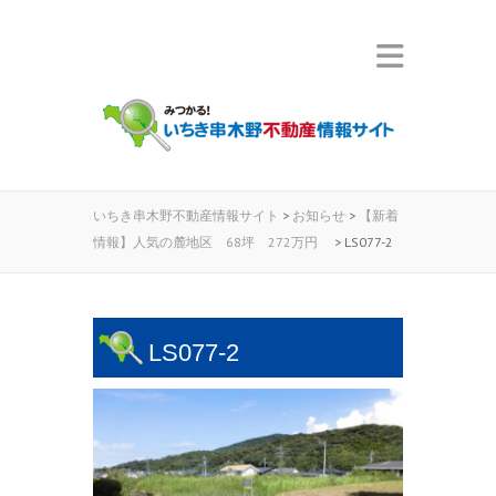
いちき串木野不動産情報サイト
>
お知らせ
>
【新着
情報】人気の麓地区 68坪 272万円
>
LS077-2
LS077-2