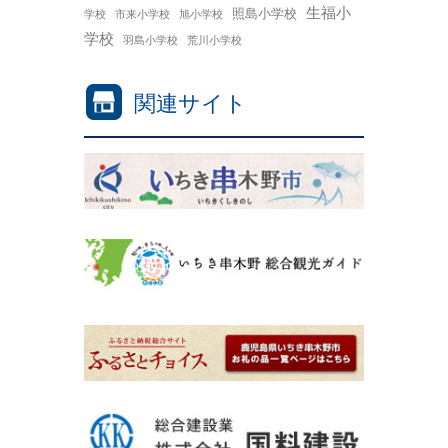
生福小
照島小学校
学校
市来小学校
旭小学校
学校
羽島小学校
荒川小学校
関連サイト