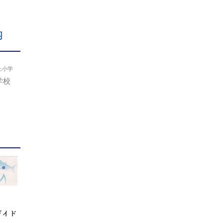
内
上小学
学校