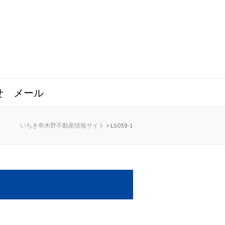
せ
メール
いちき串木野不動産情報サイト
>
LS039-1