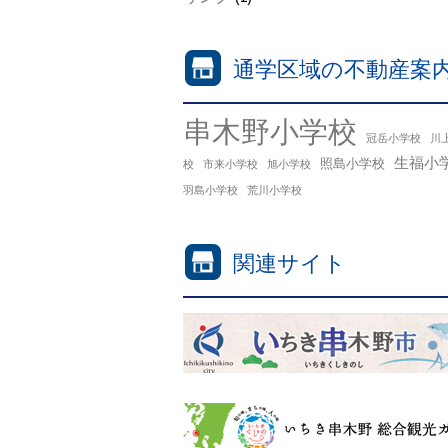
通学区域の不動産案
串木野小学校
冠岳小学校
川
生福小
照島小学校
校
市来小学校
旭小学校
羽島小学校
荒川小学校
関連サイト