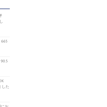
4坪
し
665
0.5
５DK
ました
円にお