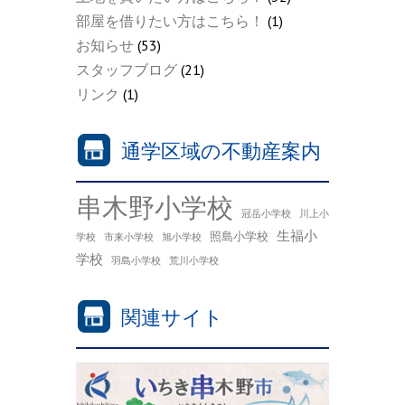
部屋を借りたい方はこちら！
(1)
お知らせ
(53)
スタッフブログ
(21)
リンク
(1)
通学区域の不動産案内
串木野小学校
冠岳小学校
川上小
生福小
照島小学校
学校
市来小学校
旭小学校
学校
羽島小学校
荒川小学校
関連サイト