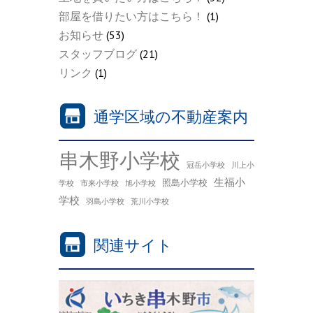
部屋を借りたい方はこちら！
(1)
お知らせ
(53)
スタッフブログ
(21)
リンク
(1)
通学区域の不動産案内
串木野小学校
冠岳小学校
川上小
生福小
照島小学校
学校
市来小学校
旭小学校
学校
羽島小学校
荒川小学校
関連サイト