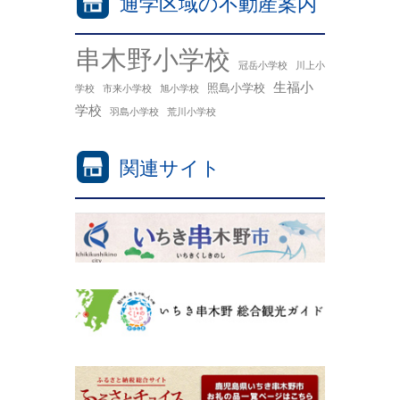
通学区域の不動産案内
串木野小学校
冠岳小学校
川上小
生福小
照島小学校
学校
市来小学校
旭小学校
学校
羽島小学校
荒川小学校
関連サイト