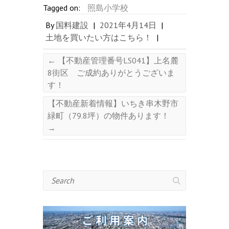
Tagged on:
照島小学校
By
国料建設
|
2021年4月14日
|
土地を買いたい方はこちら！
|
←
【不動産管理番号LS041】上名麓
8街区 ご成約ありがとうございま
す！
【不動産新着情報】いちき串木野市
緑町（79.8坪）の物件あります！
→
Search