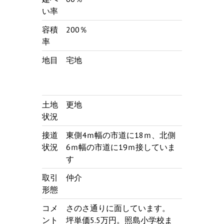
い率
容積
200％
率
地目
宅地
土地
更地
状況
接道
東側4ｍ幅の市道に18ｍ、北側
状況
6ｍ幅の市道に19ｍ接していま
す
取引
仲介
形態
コメ
さのさ通りに面しています。
ント
坪単価5.5万円。照島小学校ま