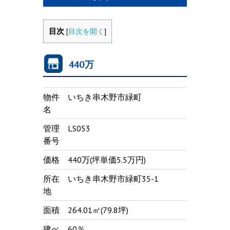
目次
[
目次を開く
]
440万
物件
いちき串木野市緑町
名
管理
LS053
番号
価格
440万(坪単価5.5万円)
所在
いちき串木野市緑町35-1
地
面積
264.01㎡(79.8坪)
建ぺ
60％