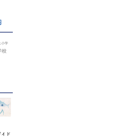
内
上小学
学校