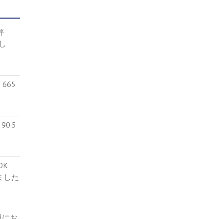
4坪
し
665
0.5
５DK
ました
円にお