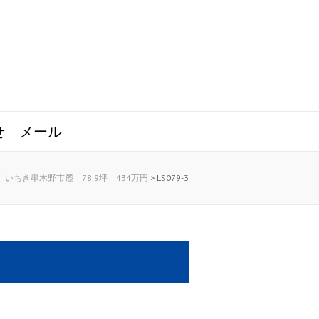
せ
メール
】いちき串木野市麓 78.9坪 434万円
>
LS079-3