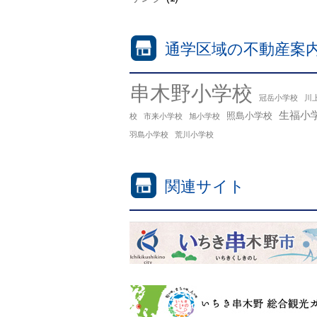
通学区域の不動産案
串木野小学校
冠岳小学校
川
生福小
照島小学校
校
市来小学校
旭小学校
羽島小学校
荒川小学校
関連サイト