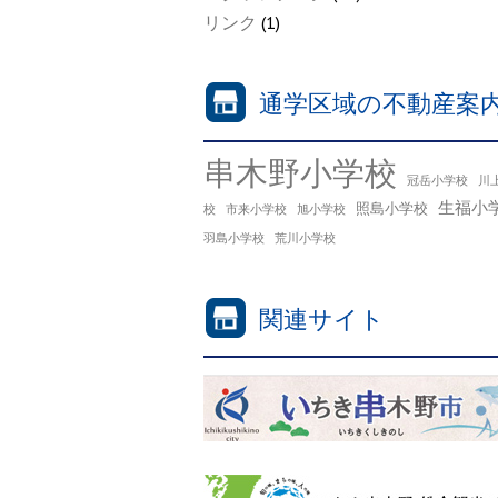
リンク
(1)
通学区域の不動産案
串木野小学校
冠岳小学校
川
生福小
照島小学校
校
市来小学校
旭小学校
羽島小学校
荒川小学校
関連サイト