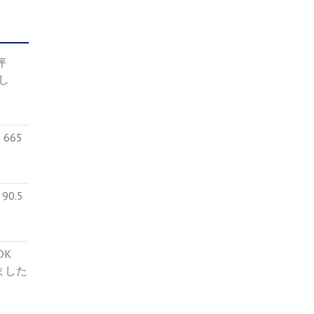
4坪
し
665
0.5
５DK
ました