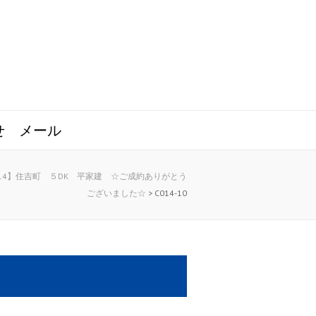
せ
メール
14】住吉町 ５DK 平家建 ☆ご成約ありがとう
ございました☆
>
C014-10