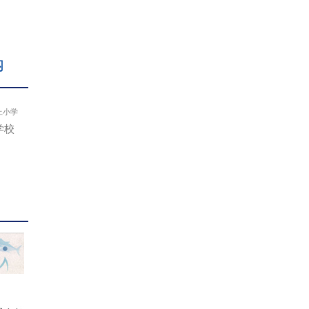
内
上小学
学校