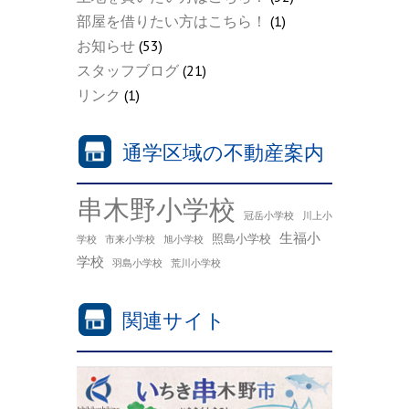
部屋を借りたい方はこちら！
(1)
お知らせ
(53)
スタッフブログ
(21)
リンク
(1)
通学区域の不動産案内
串木野小学校
冠岳小学校
川上小
生福小
照島小学校
学校
市来小学校
旭小学校
学校
羽島小学校
荒川小学校
関連サイト