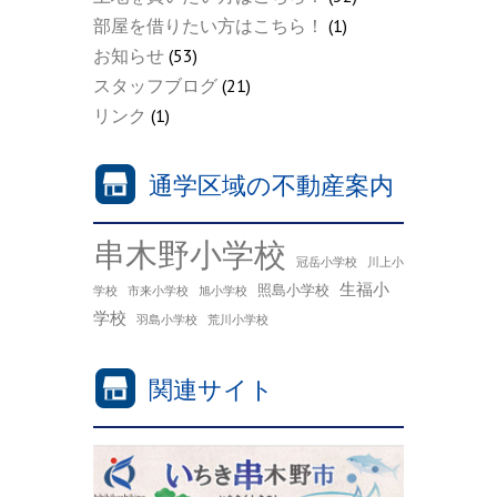
部屋を借りたい方はこちら！
(1)
お知らせ
(53)
スタッフブログ
(21)
リンク
(1)
通学区域の不動産案内
串木野小学校
冠岳小学校
川上小
生福小
照島小学校
学校
市来小学校
旭小学校
学校
羽島小学校
荒川小学校
関連サイト