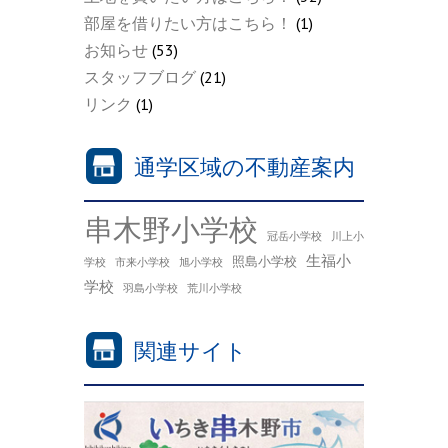
部屋を借りたい方はこちら！
(1)
お知らせ
(53)
スタッフブログ
(21)
リンク
(1)
通学区域の不動産案内
串木野小学校
冠岳小学校
川上小
生福小
照島小学校
学校
市来小学校
旭小学校
学校
羽島小学校
荒川小学校
関連サイト