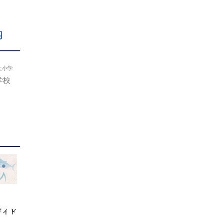
内
上小学
学校