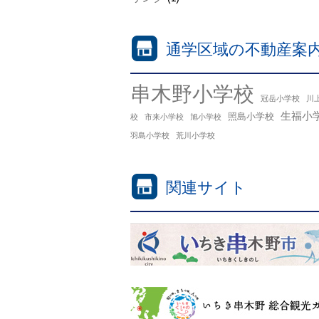
通学区域の不動産案
串木野小学校
冠岳小学校
川
生福小
照島小学校
校
市来小学校
旭小学校
羽島小学校
荒川小学校
関連サイト