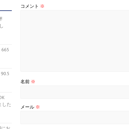
コメント
※
4坪
し
665
0.5
名前
※
５DK
ました
メール
※
円にお