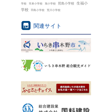
生福小
照島小学校
学校
市来小学校
旭小学校
学校
羽島小学校
荒川小学校
関連サイト