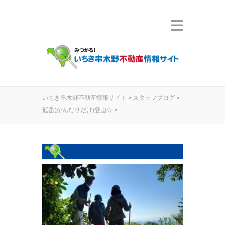
いちき串木野不動産情報サイト
>
スタッフブログ
>
冠岳(かんむりだけ)登山☆
>